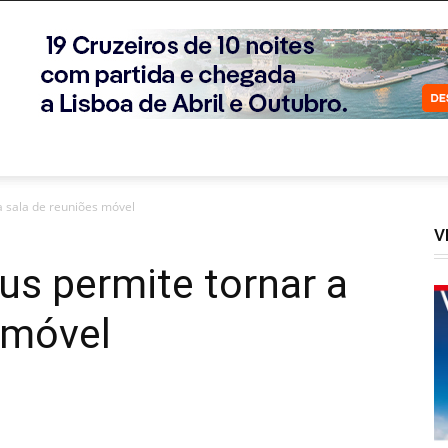
a sala de reuniões móvel
V
s permite tornar a
 móvel