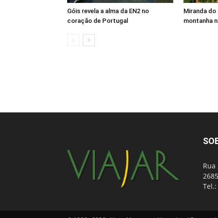
Góis revela a alma da EN2 no
Miranda do 
coração de Portugal
montanha n
SO
Rua 
2685
Tel.