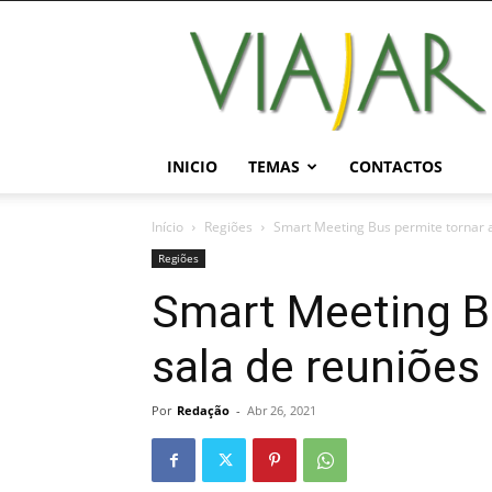
Viajar
Magazine
Online
INICIO
TEMAS
CONTACTOS
Início
Regiões
Smart Meeting Bus permite tornar 
Regiões
Smart Meeting Bu
sala de reuniões
Por
Redação
-
Abr 26, 2021