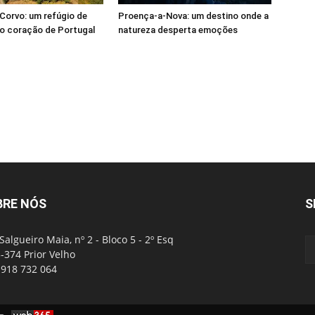
Corvo: um refúgio de
Proença-a-Nova: um destino onde a
o coração de Portugal
natureza desperta emoções
BRE NÓS
S
Salgueiro Maia, nº 2 - Bloco 5 - 2º Esq
-374 Prior Velho
: 918 732 064