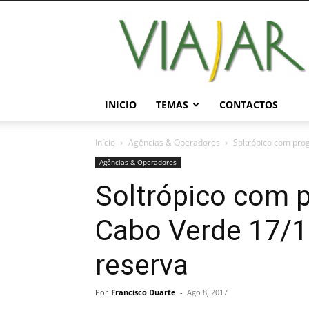
Viajar
Magazine
Online
INICIO
TEMAS
CONTACTOS
Início
Agências & Operadores
Soltrópico com pro
Agências & Operadores
Soltrópico com 
Cabo Verde 17/18
reserva
Por
Francisco Duarte
-
Ago 8, 2017