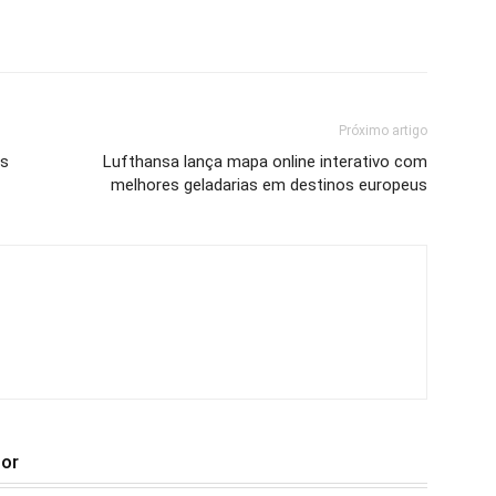
Próximo artigo
os
Lufthansa lança mapa online interativo com
melhores geladarias em destinos europeus
tor