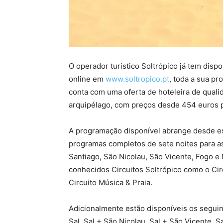
O operador turístico Soltrópico já tem disp
online em
www.soltropico.pt
, toda a sua p
conta com uma oferta de hoteleira de qualid
arquipélago, com preços desde 454 euros pa
A programação disponível abrange desde es
programas completos de sete noites para as 
Santiago, São Nicolau, São Vicente, Fogo e
conhecidos Circuitos Soltrópico como o Cir
Circuito Música & Praia.
Adicionalmente estão disponíveis os seguin
Sal, Sal + São Nicolau, Sal + São Vicente, S