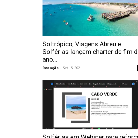
Soltrópico, Viagens Abreu e
Solférias lançam charter de fim 
ano...
Redação
-
Set 15, 2021
Solférias em Webinar para reforç