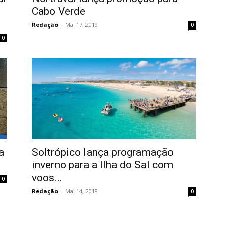
Cabo Verde
Redação
-
Mai 17, 2019
0
0
a
Soltrópico lança programação
inverno para a Ilha do Sal com
voos...
0
Redação
-
Mai 14, 2018
0