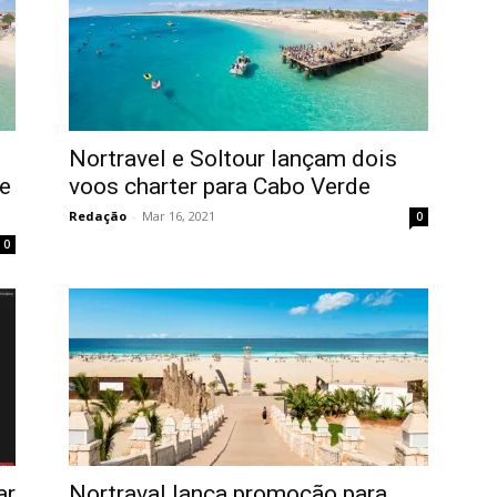
Nortravel e Soltour lançam dois
de
voos charter para Cabo Verde
Redação
-
Mar 16, 2021
0
0
ar
Nortraval lança promoção para