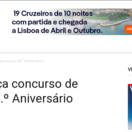
has no seu 20.º Aniversário
V
nça concurso de
.º Aniversário