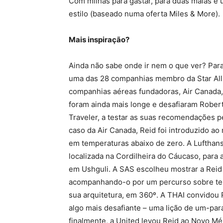
Com milhas para gastar, para duas malas e 
estilo (baseado numa oferta Miles & More).
Mais inspiração?
Ainda não sabe onde ir nem o que ver? Para 
uma das 28 companhias membro da Star Alli
companhias aéreas fundadoras, Air Canada, 
foram ainda mais longe e desafiaram Robert
Traveler, a testar as suas recomendações 
caso da Air Canada, Reid foi introduzido ao
em temperaturas abaixo de zero. A Lufthansa
localizada na Cordilheira do Cáucaso, para a
em Ushguli. A SAS escolheu mostrar a Reid
acompanhando-o por um percurso sobre telh
sua arquitetura, em 360º. A THAI convidou 
algo mais desafiante – uma lição de um-p
finalmente, a United levou Reid ao Novo Méx