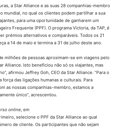
lturas, a Star Alliance e as suas 28 companhias-membro
mundial, no qual os clientes podem partilhar a sua
viajantes, para uma oportunidade de ganharem um
eiro Frequente (PPF). O programa Victoria, da TAP, é
er prémios alternativos e comparáveis. Todos os 21
a a 14 de maio e termina a 31 de julho deste ano.
 de milhões de pessoas aproximam-se em viagens pelo
r Alliance. Isto beneficiou não só os viajantes, mas
, afirmou Jeffrey Goh, CEO da Star Alliance. “Para o
a força das ligações humanas e culturais. Para
 com as nossas companhias-membro, estamos a
ramente único”, acrescentou.
urso
online
, em
rimeiro, selecione o PPF da Star Alliance ao qual
úmero de cliente. Os participantes que não sejam