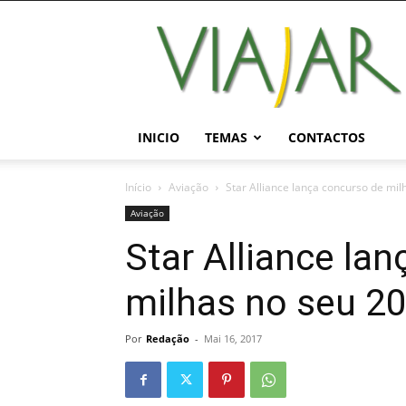
Viajar
Magazine
Online
INICIO
TEMAS
CONTACTOS
Início
Aviação
Star Alliance lança concurso de mil
Aviação
Star Alliance la
milhas no seu 20
Por
Redação
-
Mai 16, 2017