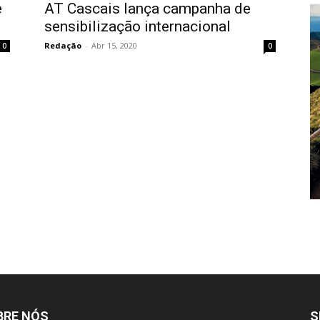
e
AT Cascais lança campanha de
sensibilização internacional
Redação
-
Abr 15, 2020
0
0
BRE NÓS
S