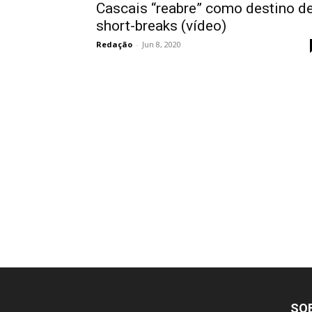
Cascais “reabre” como destino d
short-breaks (vídeo)
Redação
-
Jun 8, 2020
SO