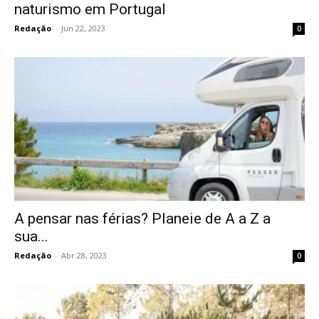
naturismo em Portugal
Redação
-
Jun 22, 2023
0
A pensar nas férias? Planeie de A a Z a
sua...
Redação
-
Abr 28, 2023
0