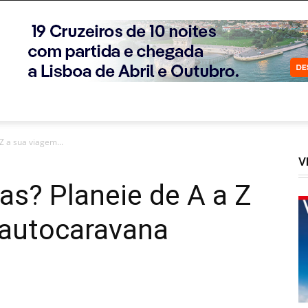
Z a sua viagem...
V
ias? Planeie de A a Z
 autocaravana