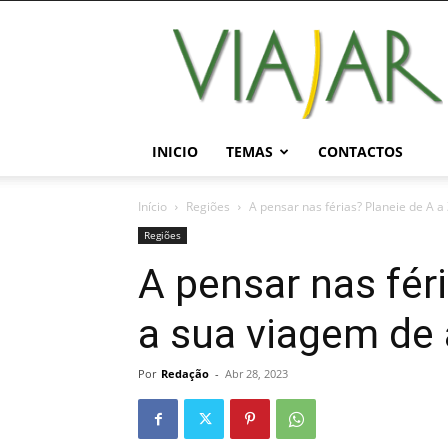
Viajar
Magazine
Online
INICIO
TEMAS
CONTACTOS
Início
Regiões
A pensar nas férias? Planeie de A a 
Regiões
A pensar nas fér
a sua viagem de
Por
Redação
-
Abr 28, 2023