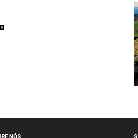
o
0
BRE NÓS
S