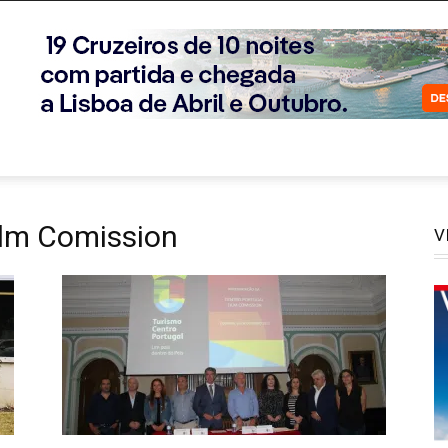
ilm Comission
V