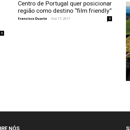
Centro de Portugal quer posicionar
região como destino “film friendly”
Francisco Duarte
-
Out 17, 2017
0
0
BRE NÓS
S