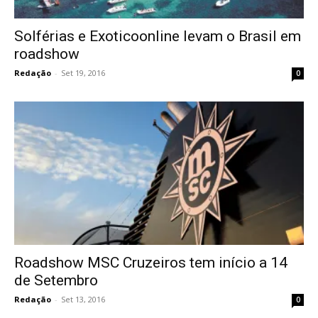
Solférias e Exoticoonline levam o Brasil em
roadshow
Redação
-
Set 19, 2016
0
Roadshow MSC Cruzeiros tem início a 14
de Setembro
Redação
-
Set 13, 2016
0