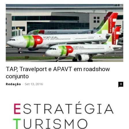
TAP, Travelport e APAVT em roadshow
conjunto
Redação
-
Set 13, 2016
0