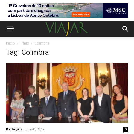
Início
Tags
Coimbra
Tag: Coimbra
Redação
-
Jun 20, 2017
0