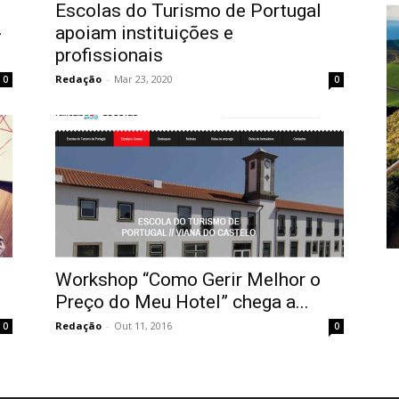
Escolas do Turismo de Portugal
-
apoiam instituições e
profissionais
Redação
-
Mar 23, 2020
0
0
Workshop “Como Gerir Melhor o
Preço do Meu Hotel” chega a...
Redação
-
Out 11, 2016
0
0