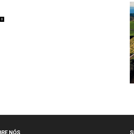
0
BRE NÓS
S