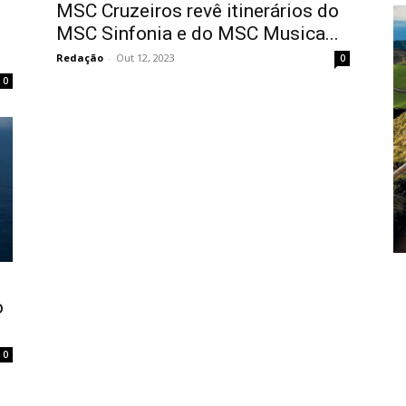
MSC Cruzeiros revê itinerários do
MSC Sinfonia e do MSC Musica...
Redação
-
Out 12, 2023
0
0
o
0