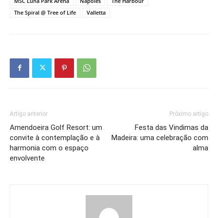
MSC Luna Park Arena
Nápoles
The Harbour
The Spiral @ Tree of Life
Valletta
Artigo anterior
Próximo artigo
Amendoeira Golf Resort: um
Festa das Vindimas da
convite à contemplação e à
Madeira: uma celebração com
harmonia com o espaço
alma
envolvente