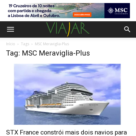
Início
Tags
MSC Meraviglia-Plus
Tag: MSC Meraviglia-Plus
STX France constrói mais dois navios para