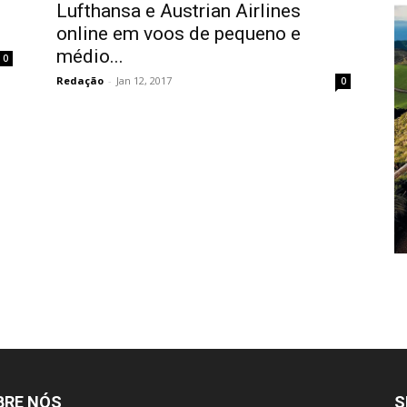
Lufthansa e Austrian Airlines
online em voos de pequeno e
médio...
0
Redação
-
Jan 12, 2017
0
BRE NÓS
S