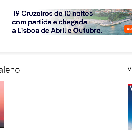
aleno
V