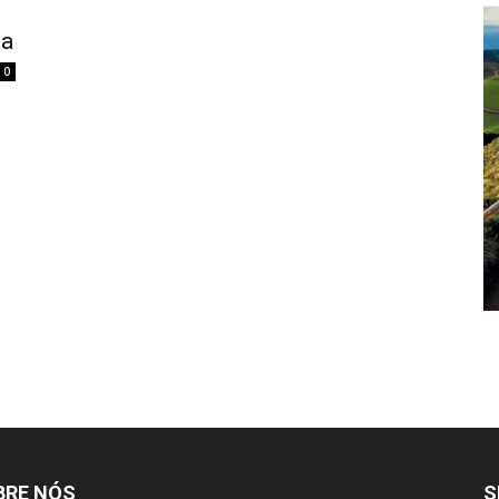
pa
0
BRE NÓS
S