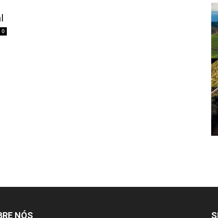
l
0
BRE NÓS
S