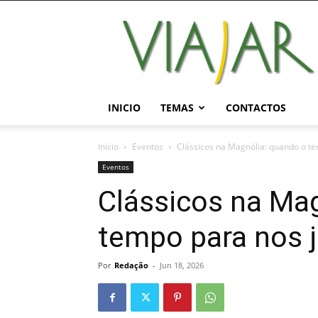
Viajar
Magazine
Online
INICIO
TEMAS
CONTACTOS
Início
Eventos
Clássicos na Magnólia: quando o te
Eventos
Clássicos na Ma
tempo para nos j
Por
Redação
-
Jun 18, 2026