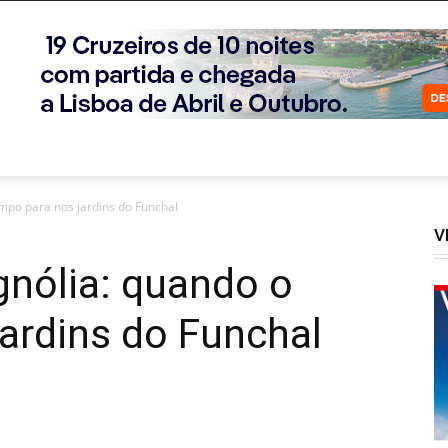
mpo para nos jardins do Funchal
V
gnólia: quando o
ardins do Funchal