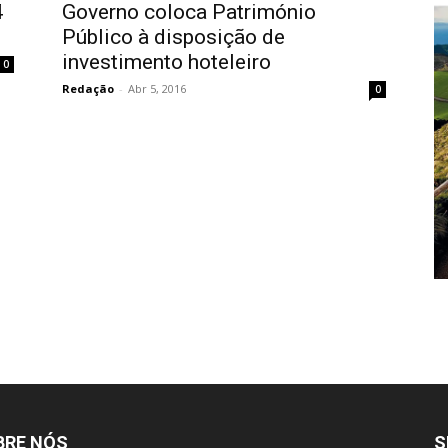
4
Governo coloca Património
Público à disposição de
investimento hoteleiro
0
Redação
-
Abr 5, 2016
0
BRE NÓS
S