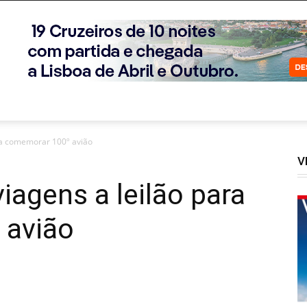
ara comemorar 100º avião
V
iagens a leilão para
 avião