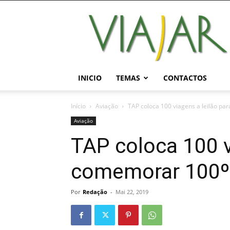
Viajar
Magazine
Online
INICIO
TEMAS
CONTACTOS
Início
Aviação
TAP coloca 100 viagens a leilão p
Aviação
TAP coloca 100 v
comemorar 100º
Por
Redação
-
Mai 22, 2019