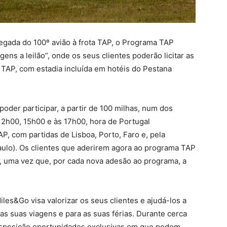
egada do 100º avião à frota TAP, o Programa TAP
ens a leilão”, onde os seus clientes poderão licitar as
 TAP, com estadia incluída em hotéis do Pestana
poder participar, a partir de 100 milhas, num dos
, 12h00, 15h00 e às 17h00, hora de Portugal
AP, com partidas de Lisboa, Porto, Faro e, pela
Paulo). Os clientes que aderirem agora ao programa TAP
, uma vez que, por cada nova adesão ao programa, a
les&Go visa valorizar os seus clientes e ajudá-los a
 as suas viagens e para as suas férias. Durante cerca
disposição oportunidades exclusivas em que podem