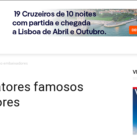
mo embaixadores
V
atores famosos
res