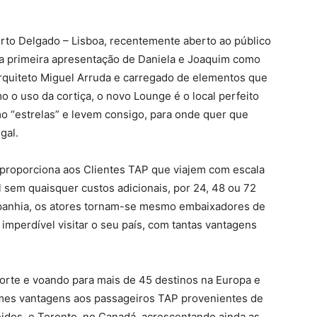
to Delgado – Lisboa, recentemente aberto ao público
a primeira apresentação de Daniela e Joaquim como
quiteto Miguel Arruda e carregado de elementos que
 o uso da cortiça, o novo Lounge é o local perfeito
o “estrelas” e levem consigo, para onde quer que
gal.
proporciona aos Clientes TAP que viajem com escala
l sem quaisquer custos adicionais, por 24, 48 ou 72
panhia, os atores tornam-se mesmo embaixadores de
imperdível visitar o seu país, com tantas vantagens
orte e voando para mais de 45 destinos na Europa e
rmes vantagens aos passageiros TAP provenientes de
idos, e Toronto, no Canadá, acrescentando ainda as