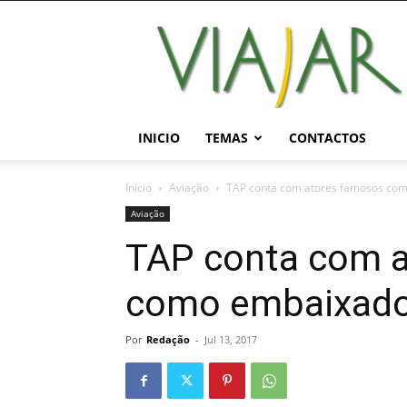
Viajar
Magazine
Online
INICIO
TEMAS
CONTACTOS
Início
Aviação
TAP conta com atores famosos co
Aviação
TAP conta com 
como embaixado
Por
Redação
-
Jul 13, 2017