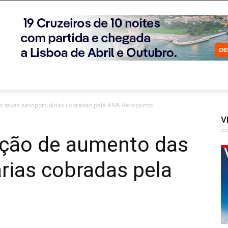
s taxas aeroportuárias cobradas pela ANA Aeroportos
V
nção de aumento das
rias cobradas pela