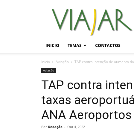
Viajar
Magazine
Online
INICIO
TEMAS
CONTACTOS
Início
Aviação
TAP contra intenção de aumento da
Aviação
TAP contra inte
taxas aeroportuá
ANA Aeroportos
Por
Redação
-
Out 4, 2022