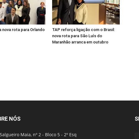
 nova rota para Orlando
TAP reforça ligação com o Brasil:
nova rota para São Luís do
Maranhão arranca em outubro
BRE NÓS
S
Salgueiro Maia, nº 2 - Bloco 5 - 2º Esq