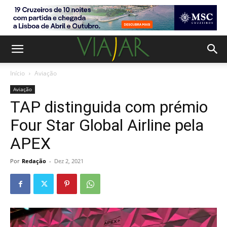
Início
Aviação
Aviação
TAP distinguida com prémio
Four Star Global Airline pela
APEX
Por
Redação
-
Dez 2, 2021