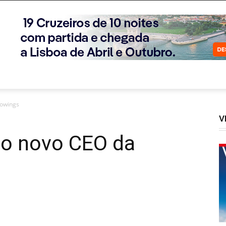
rowings
V
 o novo CEO da