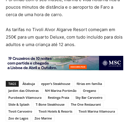
poucos minutos de distância e o aeroporto de Faro a
cerca de uma hora de carro.
As tarifas no Tivoli Alvor Algarve Resort começam em
250€ para um quarto Deluxe, com tudo incluído para dois
adultos e uma criança até 12 anos.
TAGS
Àbabuja
epper’s Steakhouse
férias em família
Jardim das Oliveiras
NH Marina Portimão
Oregano
Purobeach Vilamoura
Restinga Praia
Sky Bar Carvoeiro
Slide & Splash
T-Bone Steakhouse
The One Restaurant
Tivoli Carvoeiro
Tivoli Hotels & Resorts
Tivoli Marina Vilamoura
Zoo de Lagos
Zoo Marine