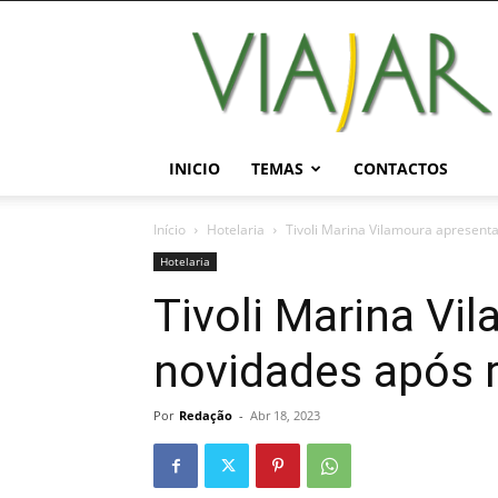
Viajar
Magazine
Online
INICIO
TEMAS
CONTACTOS
Início
Hotelaria
Tivoli Marina Vilamoura apresent
Hotelaria
Tivoli Marina Vi
novidades após 
Por
Redação
-
Abr 18, 2023