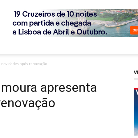
a novidades após renovação
V
lamoura apresenta
renovação