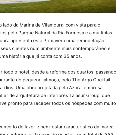
 lado da Marina de Vilamoura, com vista para o
ios pelo Parque Natural da Ria Formosa e a múltiplas
amoura apresenta esta Primavera uma remodelação
s seus clientes num ambiente mais contemporâneo e
uma história que já conta com 35 anos.
r todo o hotel, desde a reforma dos quartos, passando
taurante do pequeno-almoço, pelo The Argo Cocktail
e jardins. Uma obra projetada pela Azora, empresa
lier de arquitetura de interiores Talasur Group, que
arve pronto para receber todos os hóspedes com muito
nceito de lazer e bem-estar característico da marca,
or e interior, os 9 pisos de quartos, num total de 383