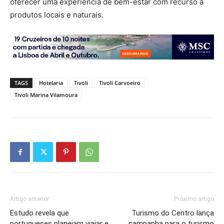
oferecer uma experiência de bem-estar com recurso a
produtos locais e naturais.
TAGS
Hotelaria
Tivoli
Tivoli Carvoeiro
Tivoli Marina Vilamoura
Artigo anterior
Próximo artigo
Estudo revela que
Turismo do Centro lança
portugueses planeiam viajar e
campanha para o turismo