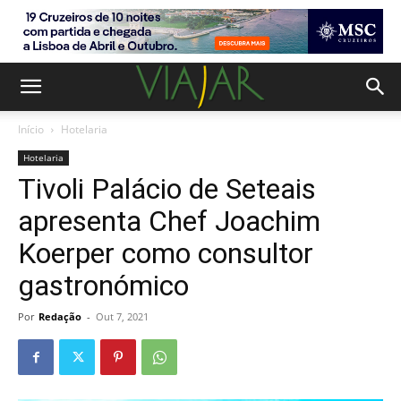
Início
Hotelaria
Hotelaria
Tivoli Palácio de Seteais
apresenta Chef Joachim
Koerper como consultor
gastronómico
Por
Redação
-
Out 7, 2021