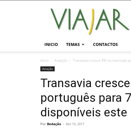
Viajar
Magazine
Online
INICIO
TEMAS
CONTACTOS
Início
Aviação
Transavia cresce 8% no mercado po
Aviação
Transavia cresc
português para 
disponíveis este
Por
Redação
-
Abr 19, 2017