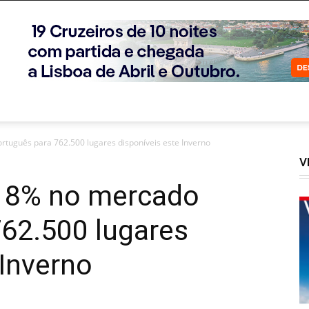
rtuguês para 762.500 lugares disponíveis este Inverno
V
e 8% no mercado
762.500 lugares
 Inverno