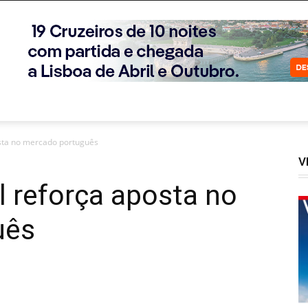
osta no mercado português
V
l reforça aposta no
uês