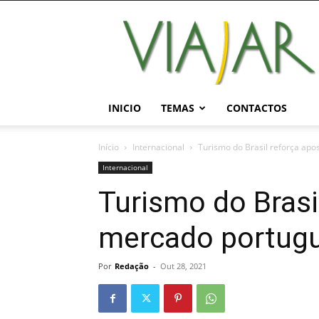
Viajar
Magazine
Online
INICIO
TEMAS
CONTACTOS
Início
Internacional
Turismo do Brasil reforça ap
Internacional
Turismo do Brasi
mercado portug
Por
Redação
-
Out 28, 2021