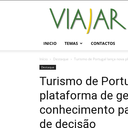
Viajar
Magazine
Online
INICIO
TEMAS
CONTACTOS
Início
Destaque
Turismo de Portugal lança nova p
Destaque
Turismo de Portu
plataforma de g
conhecimento pa
de decisão