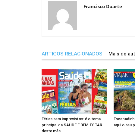
Francisco Duarte
ARTIGOS RELACIONADOS
Mais do au
Férias sem imprevistos: é o tema
Escapadinha
principal da SAÚDE E BEM-ESTAR
aqui o seu 
deste mês