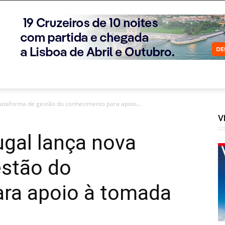
lataforma de gestão do conhecimento para apoio...
V
gal lança nova
estão do
ra apoio à tomada