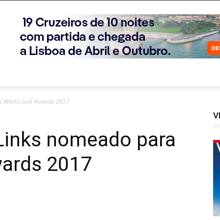
os World Golf Awards 2017
V
 Links nomeado para
wards 2017