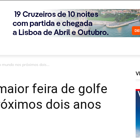
do mundo nos próximos dois...
V
aior feira de golfe
óximos dois anos