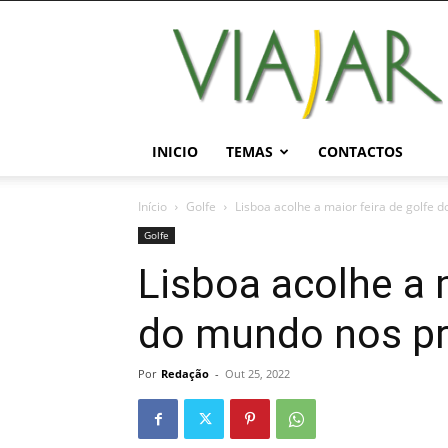
Viajar
Magazine
Online
INICIO
TEMAS
CONTACTOS
Início
Golfe
Lisboa acolhe a maior feira de golfe 
Golfe
Lisboa acolhe a m
do mundo nos pr
Por
Redação
-
Out 25, 2022