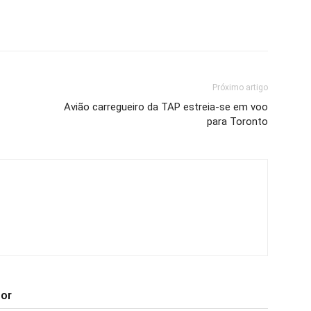
Próximo artigo
Avião carregueiro da TAP estreia-se em voo
para Toronto
tor