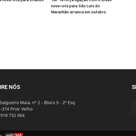
nova rota para São Luís do
Maranhão arranca em outubro
BRE NÓS
S
Salgueiro Maia, nº 2 - Bloco 5 - 2º Esq
-374 Prior Velho
: 918 732 064