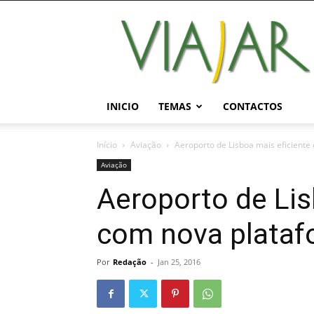
Viajar
Magazine
Online
INICIO
TEMAS
CONTACTOS
Início
Aviação
Aeroporto de Lisboa mais eficiente
Aviação
Aeroporto de Lis
com nova plataf
Por
Redação
-
Jan 25, 2016