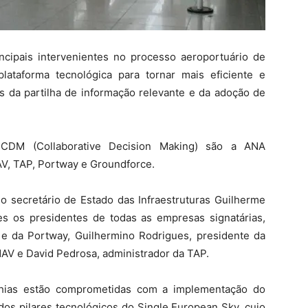
ncipais intervenientes no processo aeroportuário de
lataforma tecnológica para tornar mais eficiente e
és da partilha de informação relevante e da adoção de
o CDM (Collaborative Decision Making) são a ANA
AV, TAP, Portway e Groundforce.
lo secretário de Estado das Infraestruturas Guilherme
tes os presidentes de todas as empresas signatárias,
e da Portway, Guilhermino Rodrigues, presidente da
NAV e David Pedrosa, administrador da TAP.
hias estão comprometidas com a implementação do
dos pilares tecnológicos do Single European Sky, cujo