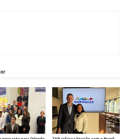
tor
 nova rota para Orlando
TAP reforça ligação com o Brasil: