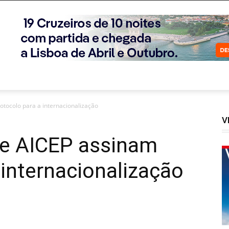
otocolo para a internacionalização
V
 e AICEP assinam
 internacionalização