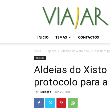
Viajar
Magazine
Online
INICIO
TEMAS
CONTACTOS
Início
Regiões
Aldeias do Xisto e AICEP assinam pr
Regiões
Aldeias do Xisto
protocolo para a
Por
Redação
-
Jun 20, 2016