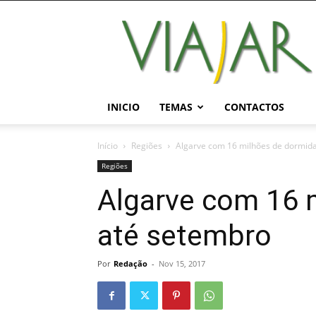
Viajar
Magazine
Online
INICIO
TEMAS
CONTACTOS
Início
Regiões
Algarve com 16 milhões de dormid
Regiões
Algarve com 16 
até setembro
Por
Redação
-
Nov 15, 2017