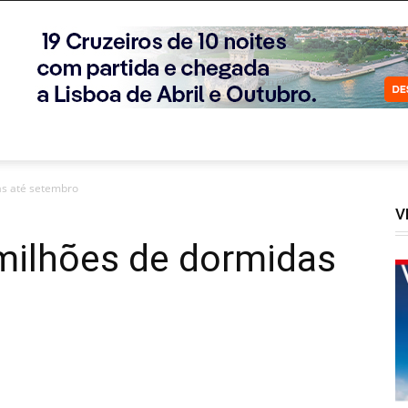
as até setembro
V
milhões de dormidas