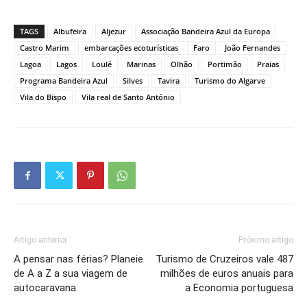
TAGS
Albufeira
Aljezur
Associação Bandeira Azul da Europa
Castro Marim
embarcações ecoturísticas
Faro
João Fernandes
Lagoa
Lagos
Loulé
Marinas
Olhão
Portimão
Praias
Programa Bandeira Azul
Silves
Tavira
Turismo do Algarve
Vila do Bispo
Vila real de Santo António
Artigo anterior
Próximo artigo
A pensar nas férias? Planeie
Turismo de Cruzeiros vale 487
de A a Z a sua viagem de
milhões de euros anuais para
autocaravana
a Economia portuguesa