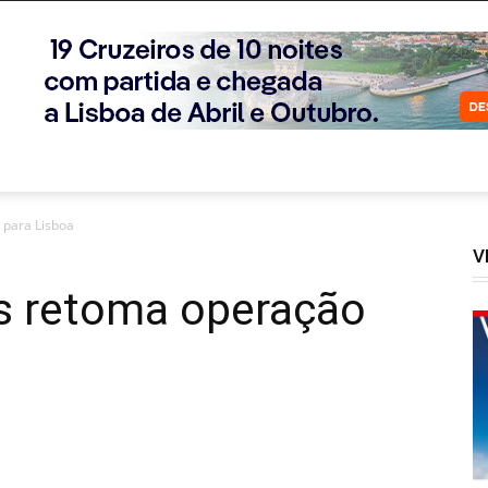
 para Lisboa
V
es retoma operação