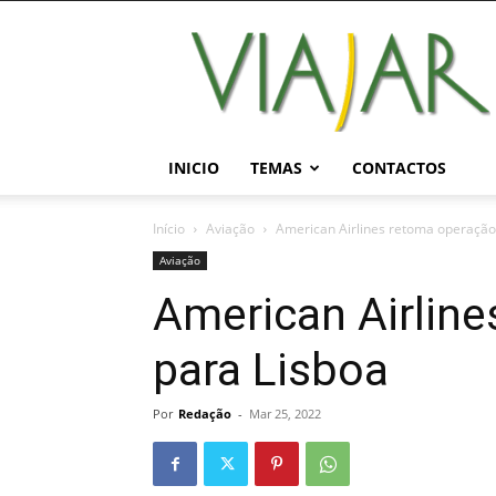
Viajar
Magazine
Online
INICIO
TEMAS
CONTACTOS
Início
Aviação
American Airlines retoma operação
Aviação
American Airlin
para Lisboa
Por
Redação
-
Mar 25, 2022