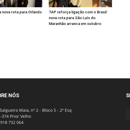
 nova rota para Orlando
TAP reforça ligação com o Brasil:
nova rota para São Luís do
Maranhão arranca em outubro
BRE NÓS
S
Salgueiro Maia, nº 2 - Bloco 5 - 2º Esq
-374 Prior Velho
: 918 732 064