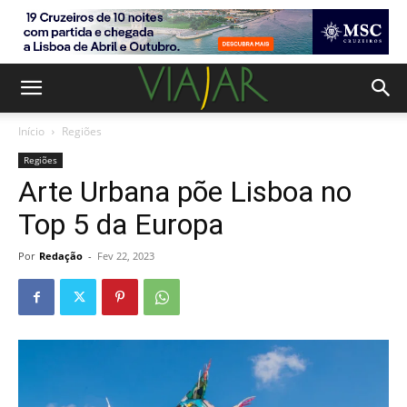
Início
Regiões
Regiões
Arte Urbana põe Lisboa no
Top 5 da Europa
Por
Redação
-
Fev 22, 2023