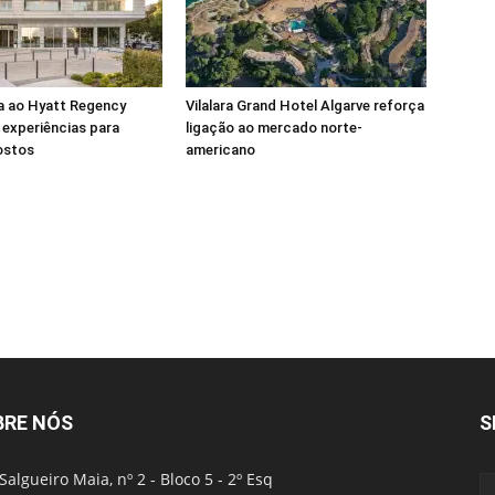
a ao Hyatt Regency
Vilalara Grand Hotel Algarve reforça
experiências para
ligação ao mercado norte-
ostos
americano
BRE NÓS
S
Salgueiro Maia, nº 2 - Bloco 5 - 2º Esq