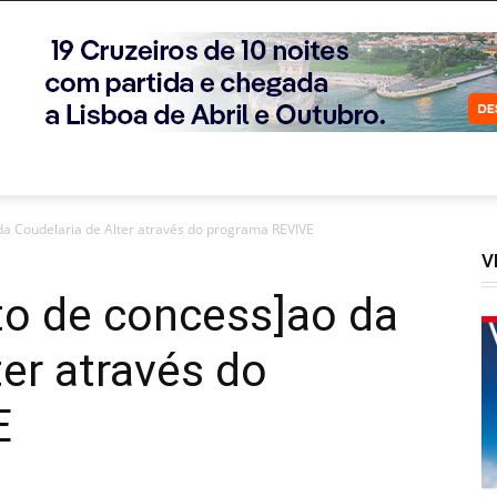
da Coudelaria de Alter através do programa REVIVE
V
to de concess]ao da
ter através do
E