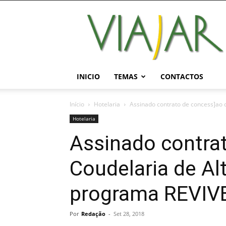
Viajar
Magazine
Online
INICIO
TEMAS
CONTACTOS
Início
Hotelaria
Assinado contrato de concess]ao 
Hotelaria
Assinado contra
Coudelaria de Al
programa REVIV
Por
Redação
-
Set 28, 2018