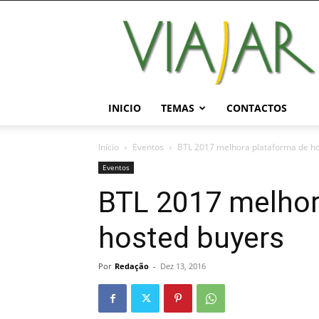
Viajar
Magazine
Online
INICIO
TEMAS
CONTACTOS
Início
Eventos
BTL 2017 melhora plataforma de h
Eventos
BTL 2017 melhor
hosted buyers
Por
Redação
-
Dez 13, 2016