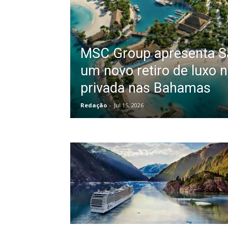
MSC Group apresenta S
um novo retiro de luxo 
privada nas Bahamas
Redação
-
Jul 15, 2026