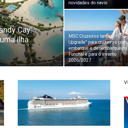
novidades do navio
andy Cay:
MSC Cruzeiros lança “Promo
numa ilha
Upgrade” para cruzeiros com
embarque e desembarque no
Funchal e para o inverno
2026/2027
V