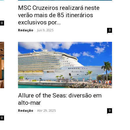
MSC Cruzeiros realizará neste
verão mais de 85 itinerários
exclusivos por...
0
Redação
-
Jun 9, 2025
0
Allure of the Seas: diversão em
alto-mar
Redação
-
Abr 29, 2025
0
0