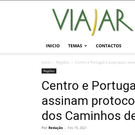
Viajar
Magazine
Online
INICIO
TEMAS
CONTACTOS
Início
Regiões
Centro e Portugal e autarquias assi
Regiões
Centro e Portuga
assinam protocol
dos Caminhos de
Por
Redação
-
Fev 19, 2021