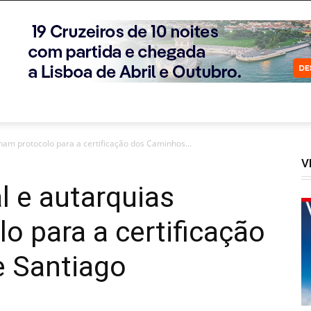
nam protocolo para a certificação dos Caminhos...
V
l e autarquias
o para a certificação
 Santiago