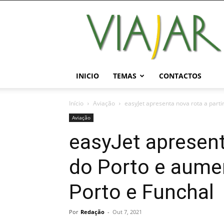
Viajar
Magazine
Online
INICIO
TEMAS
CONTACTOS
Início
Aviação
easyJet apresenta nova rota a parti
Aviação
easyJet apresent
do Porto e aume
Porto e Funchal
Por
Redação
-
Out 7, 2021