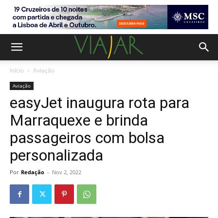
Início
Aviação
Aviação
easyJet inaugura rota para
Marraquexe e brinda
passageiros com bolsa
personalizada
Por
Redação
-
Nov 2, 2022