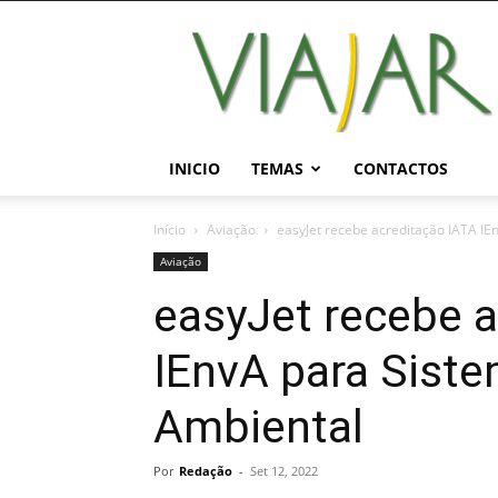
Viajar
Magazine
Online
INICIO
TEMAS
CONTACTOS
Início
Aviação
easyJet recebe acreditação IATA I
Aviação
easyJet recebe a
IEnvA para Sist
Ambiental
Por
Redação
-
Set 12, 2022