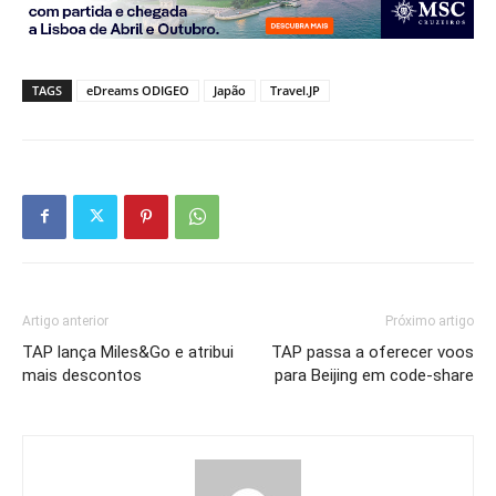
TAGS
eDreams ODIGEO
Japão
Travel.JP
Artigo anterior
Próximo artigo
TAP lança Miles&Go e atribui
TAP passa a oferecer voos
mais descontos
para Beijing em code-share