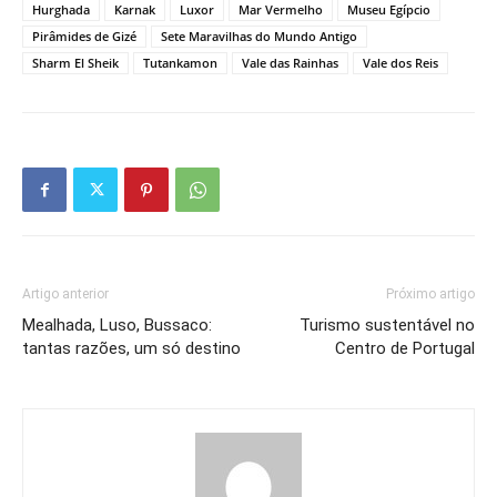
Hurghada
Karnak
Luxor
Mar Vermelho
Museu Egípcio
Pirâmides de Gizé
Sete Maravilhas do Mundo Antigo
Sharm El Sheik
Tutankamon
Vale das Rainhas
Vale dos Reis
Artigo anterior
Próximo artigo
Mealhada, Luso, Bussaco:
Turismo sustentável no
tantas razões, um só destino
Centro de Portugal