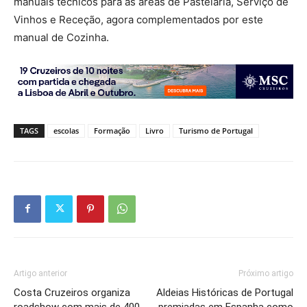
manuais técnicos para as áreas de Pastelaria, Serviço de
Vinhos e Receção, agora complementados por este
manual de Cozinha.
TAGS
escolas
Formação
Livro
Turismo de Portugal
Artigo anterior
Próximo artigo
Costa Cruzeiros organiza
Aldeias Históricas de Portugal
roadshow com mais de 400
premiadas em Espanha como